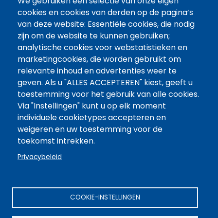
We gebruiken een selectie van onze eigen
Cliëntreis
cookies en cookies van derden op de pagina’s
Veelgestelde vragen
van deze website: Essentiële cookies, die nodig
zijn om de website te kunnen gebruiken;
Voor professionals
analytische cookies voor webstatistieken en
Huidig onderzoek
marketingcookies, die worden gebruikt om
relevante inhoud en advertenties weer te
Kennisagenda
geven. Als u "ALLES ACCEPTEREN" kiest, geeft u
Kennisbank
toestemming voor het gebruik van alle cookies.
Via "Instellingen" kunt u op elk moment
Scholing
individuele cookietypes accepteren en
weigeren en uw toestemming voor de
Vakgroepen
toekomst intrekken.
Over ons
Privacybeleid
Wie zijn wij?
Documenten
COOKIE-INSTELLINGEN
Contact