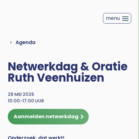
Overslaan
en
menu
naar
de
inhoud
Kruimelpad
Agenda
gaan
Netwerkdag & Oratie
Ruth Veenhuizen
28 MEI 2026
10:00-17:00 UUR
Aanmelden netwerkdag
Onderzoek, dat werkt!