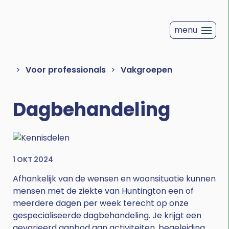
Overslaan
en
menu
naar
de
inhoud
Kruimelpad
Voor professionals
Vakgroepen
gaan
Dagbehandeling
Afbeelding
1 OKT 2024
Afhankelijk van de wensen en woonsituatie kunnen
mensen met de ziekte van Huntington een of
meerdere dagen per week terecht op onze
gespecialiseerde dagbehandeling. Je krijgt een
gevarieerd aanbod aan activiteiten, begeleiding