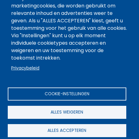
Huidig onderzoek
marketingcookies, die worden gebruikt om
relevante inhoud en advertenties weer te
Kennisagenda
geven. Als u "ALLES ACCEPTEREN" kiest, geeft u
Kennisbank
toestemming voor het gebruik van alle cookies.
Via "Instellingen" kunt u op elk moment
Scholing
individuele cookietypes accepteren en
weigeren en uw toestemming voor de
Vakgroepen
toekomst intrekken.
Over ons
Privacybeleid
Wie zijn wij?
Documenten
COOKIE-INSTELLINGEN
Contact
Lidmaatschap
ALLES WEIGEREN
ALLES ACCEPTEREN
ANBI Status
Privacy
Disclaimer
Volg ons: